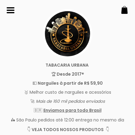
SOBRE
💵 Narguiles à partir de R$ 59,90
🏆 Melhor custo de narguiles e
acessórios
🚀 Mais de 160 mil pedidos
enviados
TABACARIA URBANA
🇧🇷 Enviamos para todo Brasil
🏆
Desde 2017
®️
🛵 Em São Paulo, pedidos feitos
💵
Narguiles à partir de R$ 59,90
até 12:00 entrega no mesmo dia!
🥇 Melhor custo de narguiles e acessórios
CONTATO
🚀
Mais de 160 mil pedidos enviados
(11) 4116-5393
🇧🇷
Enviamos para todo Brasil
tabacariaurbana@gmail.co
m
🛵 São Paulo pedidos até 12:00 entrega no mesmo dia
REDES SOCIAIS
👇
VEJA TODOS NOSSOS PRODUTOS
👇