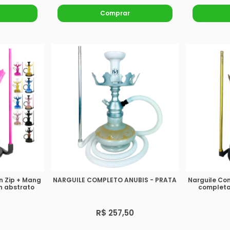
Comprar
n Zip + Mang
NARGUILE COMPLETO ANUBIS - PRATA
Narguile Co
n abstrato
completa
R$ 257,50