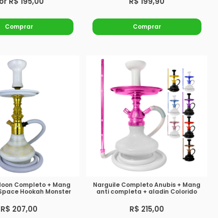
or R$ 195,00
R$ 199,90
Comprar
Comprar
Moon Completo + Mang
Narguile Completo Anubis + Mang
 Space Hookah Monster
anti completa + aladin Colorido
R$ 207,00
R$ 215,00