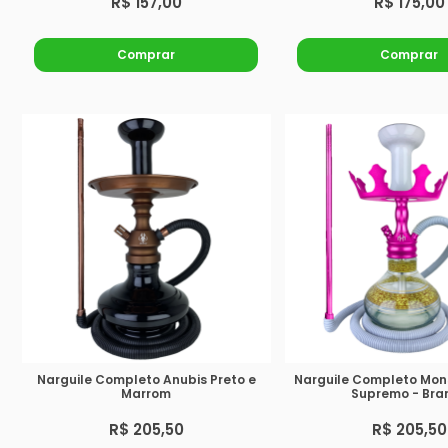
R$ 157,00
R$ 175,00
Comprar
Comprar
Narguile Completo Anubis Preto e
Narguile Completo Mon
Marrom
Supremo - Bra
R$ 205,50
R$ 205,50