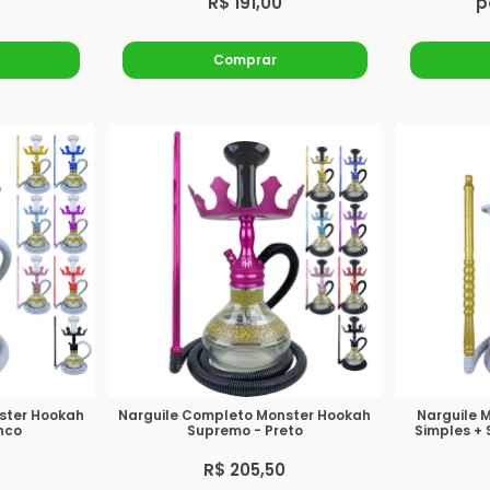
R$ 191,00
p
Comprar
ster Hookah
Narguile Completo Monster Hookah
Narguile 
nco
Supremo - Preto
Simples +
R$ 205,50