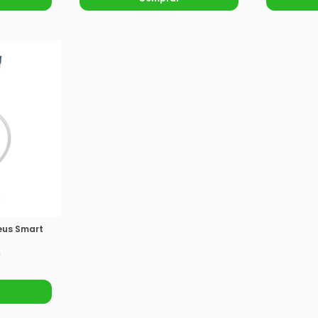
eus Smart
0