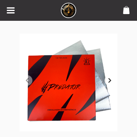
SOBRE
💵 Narguiles à partir de R$ 59,90
🏆 Melhor custo de narguiles e
acessórios
🚀 Mais de 160 mil pedidos
enviados
🇧🇷 Enviamos para todo Brasil
🛵 Em São Paulo, pedidos feitos
até 12:00 entrega no mesmo dia!
CONTATO
(11) 4116-5393
tabacariaurbana@gmail.co
m
REDES SOCIAIS